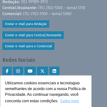
Redação:
(15) 99789-3913
Central/Assinante:
(15) 2102-5100 - ramal 5110
Comercial:
(15) 2102-5100 - ramal 5060
Enviar e-mail para Redação
Enviar e-mail para Central/Assinante
Enviar e-mail para o Comercial
Redes Sociais
Utilizamos cookies essenciais e tecnologias
Faça download do aplicativo
semelhantes de acordo com a nossa Política de
Privacidade. Ao continuar navegando, você
Play Store e App Store
concorda com estas condições.
Saiba mais