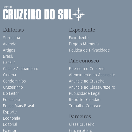
Editorias
Expediente
Sorocaba
Expediente
Agenda
Projeto Memória
Artigos
Política de Privacidade
Brasil
Fale conosco
Canal 1
Casa e Acabamento
Fale com o Cruzeiro
Cinema
Atendimento ao Assinante
Condomínios
Anuncie no Cruzeiro
Cruzeirinho
Anuncie no ClassiCruzeiro
Do Leitor
Publicidade Legal
Educação
Repórter Cidadão
Educa Mais Brasil
Trabalhe Conosco
Esporte
Parceiros
Economia
Editorial
ClassiCruzeiro
Exterior
CruzeiroCard