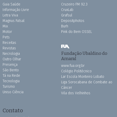
Guia Saúde
Cruzeiro FM 92.3
Informação Livre
CruxLab
Letra Viva
Grafsul
Magnus Futsal
Depositphotos
Mix
Burh
Motor
Pink do Bem OSSEL
Pets
Receitas
Revistas
Fundação Ubaldino do
Necrologia
Amaral
Outro Olhar
Presença
www.fua.org.br
São Bento
Colégio Politécnico
Tá na Rede
Lar Escola Monteiro Lobato
Tecnologia
Liga Sorocabana de Combate ao
Turismo
Câncer
Uniso Ciência
Vila dos Velhinhos
Contato