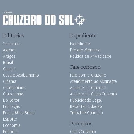
Editorias
Expediente
Sorocaba
Expediente
Agenda
Projeto Memória
Artigos
Política de Privacidade
Brasil
Fale conosco
Canal 1
Casa e Acabamento
Fale com o Cruzeiro
Cinema
Atendimento ao Assinante
Condomínios
Anuncie no Cruzeiro
Cruzeirinho
Anuncie no ClassiCruzeiro
Do Leitor
Publicidade Legal
Educação
Repórter Cidadão
Educa Mais Brasil
Trabalhe Conosco
Esporte
Parceiros
Economia
Editorial
ClassiCruzeiro