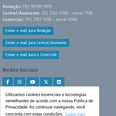
Redação:
(15) 99789-3913
Central/Assinante:
(15) 2102-5100 - ramal 5110
Comercial:
(15) 2102-5100 - ramal 5060
Enviar e-mail para Redação
Enviar e-mail para Central/Assinante
Enviar e-mail para o Comercial
Redes Sociais
Utilizamos cookies essenciais e tecnologias
Faça download do aplicativo
semelhantes de acordo com a nossa Política de
Privacidade. Ao continuar navegando, você
Play Store e App Store
concorda com estas condições.
Saiba mais