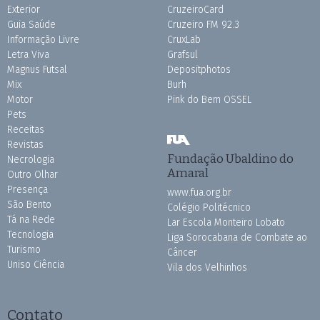
Exterior
CruzeiroCard
Guia Saúde
Cruzeiro FM 92.3
Informação Livre
CruxLab
Letra Viva
Grafsul
Magnus Futsal
Depositphotos
Mix
Burh
Motor
Pink do Bem OSSEL
Pets
Receitas
Revistas
Fundação Ubaldino do
Necrologia
Amaral
Outro Olhar
Presença
www.fua.org.br
São Bento
Colégio Politécnico
Tá na Rede
Lar Escola Monteiro Lobato
Tecnologia
Liga Sorocabana de Combate ao
Turismo
Câncer
Uniso Ciência
Vila dos Velhinhos
Contato