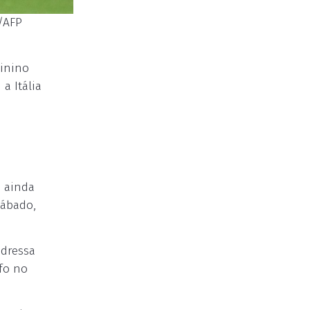
t/AFP
minino
a Itália
s ainda
sábado,
ndressa
fo no