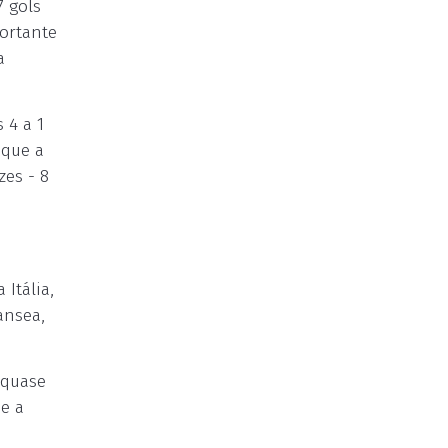
7 gols
portante
a
 4 a 1
 que a
zes - 8
 Itália,
ansea,
 quase
e a