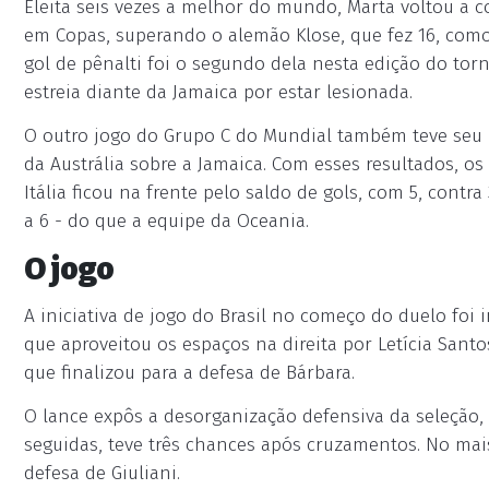
Eleita seis vezes a melhor do mundo, Marta voltou a c
em Copas, superando o alemão Klose, que fez 16, como 
gol de pênalti foi o segundo dela nesta edição do tor
estreia diante da Jamaica por estar lesionada.
O outro jogo do Grupo C do Mundial também teve seu p
da Austrália sobre a Jamaica. Com esses resultados, o
Itália ficou na frente pelo saldo de gols, com 5, contra
a 6 - do que a equipe da Oceania.
O jogo
A iniciativa de jogo do Brasil no começo do duelo foi i
que aproveitou os espaços na direita por Letícia Sant
que finalizou para a defesa de Bárbara.
O lance expôs a desorganização defensiva da seleção,
seguidas, teve três chances após cruzamentos. No mais
defesa de Giuliani.