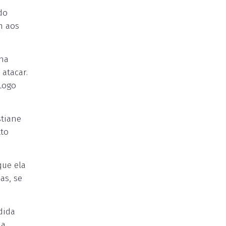
do
m aos
nha
atacar.
Logo
stiane
tto
que ela
as, se
dida
ua