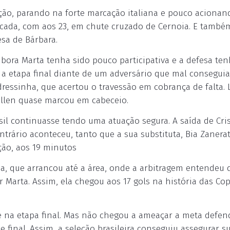
ação, parando na forte marcação italiana e pouco acionan
tacada, com aos 23, em chute cruzado de Cernoia. E també
sa de Bárbara.
ora Marta tenha sido pouco participativa e a defesa te
a etapa final diante de um adversário que mal conseguia 
ressinha, que acertou o travessão em cobrança de falta. 
ellen quase marcou em cabeceio.
asil continuasse tendo uma atuação segura. A saída de Cri
trário aconteceu, tanto que a sua substituta, Bia Zanera
ção, aos 19 minutos
nha, que arrancou até a área, onde a arbitragem entendeu 
r Marta. Assim, ela chegou aos 17 gols na história das Cop
ue na etapa final. Mas não chegou a ameaçar a meta defen
 final. Assim, a seleção brasileira conseguiu assegurar s