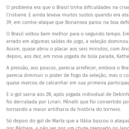
O problema era que o Brasil tinha dificuldades na cri
Cristiane. E ainda levava muitos sustos quando era a
39, em contra-ataque que Bonansea parou na boa defe
O Brasil voltou bem melhor para o segundo tempo. Emb
errado em algumas saídas de jogo, a seleção dominou 
Assim, quase abriu o placar aos seis minutos, com And
depois, aos dez, em nova jogada de bola parada, Kath
A pressão, aos poucos, parecia arrefecer, embora o Br
parecia diminuir o poder de fogo da seleção, mas o con
quase marcou de calcanhar em sua primeira participa
E o gol sairia aos 28, após jogada individual de Debi
foi derrubada por Linari. Pênalti que foi convertido po
tornando a maior artilharia da história do torneio.
Só depois do gol de Marta que a Itália buscou o ataq
por Bárbara, a não ser por um chute prensado no lance