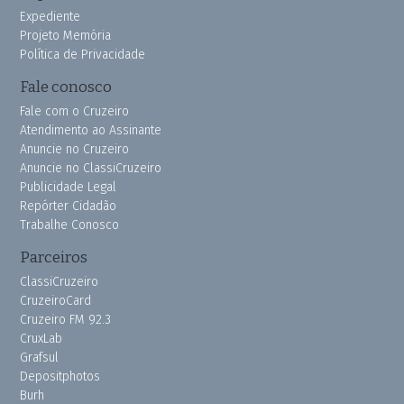
Expediente
Projeto Memória
Política de Privacidade
Fale conosco
Fale com o Cruzeiro
Atendimento ao Assinante
Anuncie no Cruzeiro
Anuncie no ClassiCruzeiro
Publicidade Legal
Repórter Cidadão
Trabalhe Conosco
Parceiros
ClassiCruzeiro
CruzeiroCard
Cruzeiro FM 92.3
CruxLab
Grafsul
Depositphotos
Burh