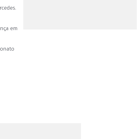
rcedes.
ança em
eonato