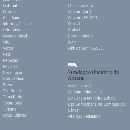
Editorial
ClassiCruzeiro
Exterior
CruzeiroCard
Guia Saúde
Cruzeiro FM 92.3
Informação Livre
CruxLab
Letra Viva
Grafsul
Magnus Futsal
Depositphotos
Mix
Burh
Motor
Pink do Bem OSSEL
Pets
Receitas
Revistas
Fundação Ubaldino do
Necrologia
Amaral
Outro Olhar
Presença
www.fua.org.br
São Bento
Colégio Politécnico
Tá na Rede
Lar Escola Monteiro Lobato
Tecnologia
Liga Sorocabana de Combate ao
Turismo
Câncer
Uniso Ciência
Vila dos Velhinhos