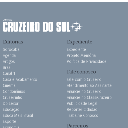
Editorias
Expediente
Sorocaba
Expediente
Agenda
Projeto Memória
Artigos
Política de Privacidade
Brasil
Fale conosco
Canal 1
Casa e Acabamento
Fale com o Cruzeiro
Cinema
Atendimento ao Assinante
Condomínios
Anuncie no Cruzeiro
Cruzeirinho
Anuncie no ClassiCruzeiro
Do Leitor
Publicidade Legal
Educação
Repórter Cidadão
Educa Mais Brasil
Trabalhe Conosco
Esporte
Parceiros
Economia