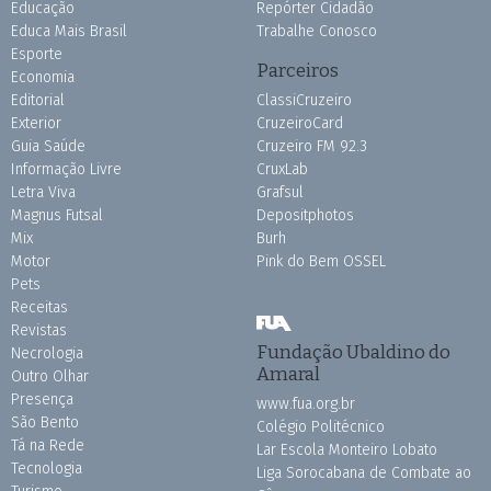
Educação
Repórter Cidadão
Educa Mais Brasil
Trabalhe Conosco
Esporte
Parceiros
Economia
Editorial
ClassiCruzeiro
Exterior
CruzeiroCard
Guia Saúde
Cruzeiro FM 92.3
Informação Livre
CruxLab
Letra Viva
Grafsul
Magnus Futsal
Depositphotos
Mix
Burh
Motor
Pink do Bem OSSEL
Pets
Receitas
Revistas
Fundação Ubaldino do
Necrologia
Amaral
Outro Olhar
Presença
www.fua.org.br
São Bento
Colégio Politécnico
Tá na Rede
Lar Escola Monteiro Lobato
Tecnologia
Liga Sorocabana de Combate ao