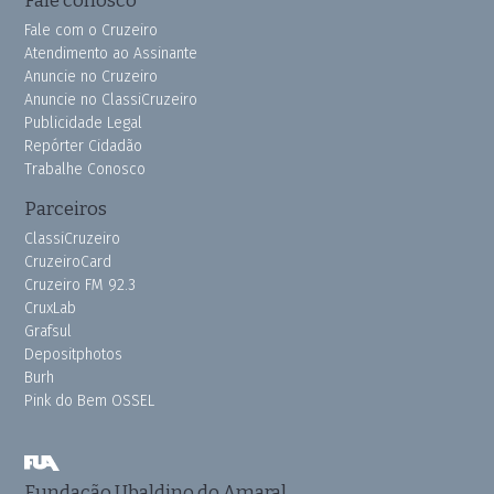
Fale conosco
Fale com o Cruzeiro
Atendimento ao Assinante
Anuncie no Cruzeiro
Anuncie no ClassiCruzeiro
Publicidade Legal
Repórter Cidadão
Trabalhe Conosco
Parceiros
ClassiCruzeiro
CruzeiroCard
Cruzeiro FM 92.3
CruxLab
Grafsul
Depositphotos
Burh
Pink do Bem OSSEL
Fundação Ubaldino do Amaral