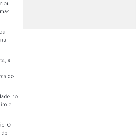
riou
 mas
zou
 na
ta, a
rca do
dade no
iro e
ão. O
 de