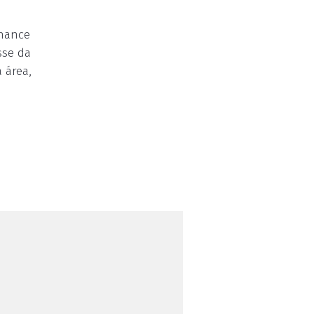
chance
sse da
 área,