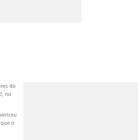
ores do
0, no
 venceu
 que o