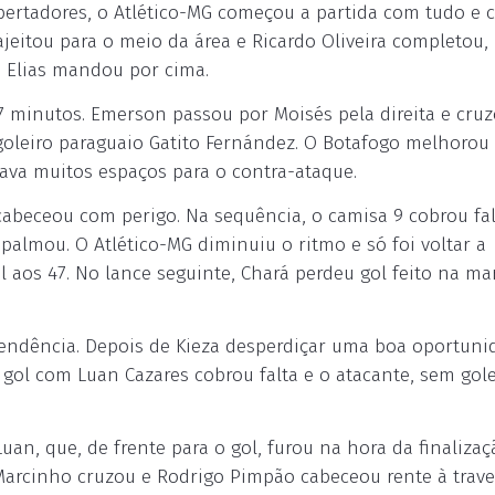
ertadores, o Atlético-MG começou a partida com tudo e c
ajeitou para o meio da área e Ricardo Oliveira completou,
, Elias mandou por cima.
17 minutos. Emerson passou por Moisés pela direita e cru
 goleiro paraguaio Gatito Fernández. O Botafogo melhorou
dava muitos espaços para o contra-ataque.
 cabeceou com perigo. Na sequência, o camisa 9 cobrou fal
palmou. O Atlético-MG diminuiu o ritmo e só foi voltar a
l aos 47. No lance seguinte, Chará perdeu gol feito na ma
endência. Depois de Kieza desperdiçar uma boa oportuni
gol com Luan Cazares cobrou falta e o atacante, sem gole
uan, que, de frente para o gol, furou na hora da finalizaç
 Marcinho cruzou e Rodrigo Pimpão cabeceou rente à trave