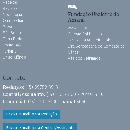
Receitas
Revistas
Fundação Ubaldino do
Necrologia
Amaral
Outro Olhar
Presença
www.fua.org.br
São Bento
Colégio Politécnico
Tá na Rede
Lar Escola Monteiro Lobato
Tecnologia
Liga Sorocabana de Combate ao
Turismo
Câncer
Uniso Ciência
Vila dos Velhinhos
Contato
Redação:
(15) 99789-3913
Central/Assinante:
(15) 2102-5100 - ramal 5110
Comercial:
(15) 2102-5100 - ramal 5060
Enviar e-mail para Redação
Enviar e-mail para Central/Assinante