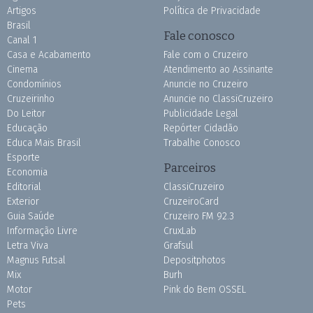
Artigos
Política de Privacidade
Brasil
Fale conosco
Canal 1
Casa e Acabamento
Fale com o Cruzeiro
Cinema
Atendimento ao Assinante
Condomínios
Anuncie no Cruzeiro
Cruzeirinho
Anuncie no ClassiCruzeiro
Do Leitor
Publicidade Legal
Educação
Repórter Cidadão
Educa Mais Brasil
Trabalhe Conosco
Esporte
Parceiros
Economia
Editorial
ClassiCruzeiro
Exterior
CruzeiroCard
Guia Saúde
Cruzeiro FM 92.3
Informação Livre
CruxLab
Letra Viva
Grafsul
Magnus Futsal
Depositphotos
Mix
Burh
Motor
Pink do Bem OSSEL
Pets