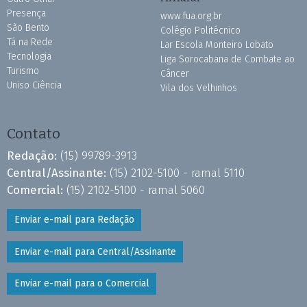
Presença
www.fua.org.br
São Bento
Colégio Politécnico
Tá na Rede
Lar Escola Monteiro Lobato
Tecnologia
Liga Sorocabana de Combate ao
Turismo
Câncer
Uniso Ciência
Vila dos Velhinhos
Contato
Redação:
(15) 99789-3913
Central/Assinante:
(15) 2102-5100 - ramal 5110
Comercial:
(15) 2102-5100 - ramal 5060
Enviar e-mail para Redação
Enviar e-mail para Central/Assinante
Enviar e-mail para o Comercial