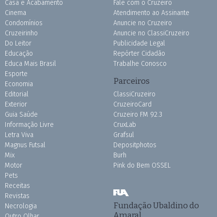
Casa e Acabamento
Fale com o Cruzeiro
Cinema
Atendimento ao Assinante
Condomínios
Anuncie no Cruzeiro
Cruzeirinho
Anuncie no ClassiCruzeiro
Do Leitor
Publicidade Legal
Educação
Repórter Cidadão
Educa Mais Brasil
Trabalhe Conosco
Esporte
Parceiros
Economia
Editorial
ClassiCruzeiro
Exterior
CruzeiroCard
Guia Saúde
Cruzeiro FM 92.3
Informação Livre
CruxLab
Letra Viva
Grafsul
Magnus Futsal
Depositphotos
Mix
Burh
Motor
Pink do Bem OSSEL
Pets
Receitas
Revistas
Fundação Ubaldino do
Necrologia
Amaral
Outro Olhar