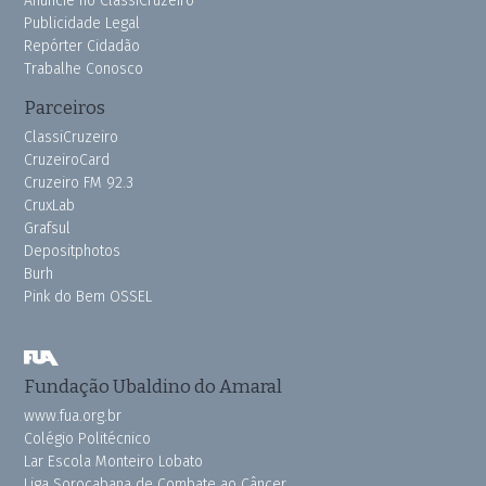
Anuncie no ClassiCruzeiro
Publicidade Legal
Repórter Cidadão
Trabalhe Conosco
Parceiros
ClassiCruzeiro
CruzeiroCard
Cruzeiro FM 92.3
CruxLab
Grafsul
Depositphotos
Burh
Pink do Bem OSSEL
Fundação Ubaldino do Amaral
www.fua.org.br
Colégio Politécnico
Lar Escola Monteiro Lobato
Liga Sorocabana de Combate ao Câncer