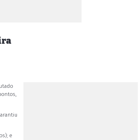
ira
putado
pontos,
arantiu
s); e