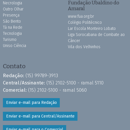
Fundação Ubaldino do
Necrologia
Amaral
Outro Olhar
Presença
www.fua.org.br
São Bento
Colégio Politécnico
Tá na Rede
Lar Escola Monteiro Lobato
Tecnologia
Liga Sorocabana de Combate ao
Turismo
Câncer
Uniso Ciência
Vila dos Velhinhos
Contato
Redação:
(15) 99789-3913
Central/Assinante:
(15) 2102-5100 - ramal 5110
Comercial:
(15) 2102-5100 - ramal 5060
Enviar e-mail para Redação
Enviar e-mail para Central/Assinante
Enviar e-mail para o Comercial