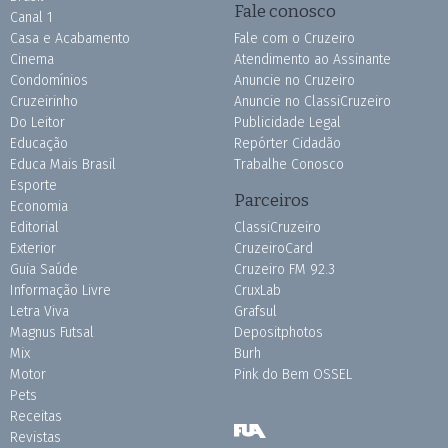
Fale conosco
Canal 1
Casa e Acabamento
Fale com o Cruzeiro
Cinema
Atendimento ao Assinante
Condomínios
Anuncie no Cruzeiro
Cruzeirinho
Anuncie no ClassiCruzeiro
Do Leitor
Publicidade Legal
Educação
Repórter Cidadão
Educa Mais Brasil
Trabalhe Conosco
Esporte
Parceiros
Economia
Editorial
ClassiCruzeiro
Exterior
CruzeiroCard
Guia Saúde
Cruzeiro FM 92.3
Informação Livre
CruxLab
Letra Viva
Grafsul
Magnus Futsal
Depositphotos
Mix
Burh
Motor
Pink do Bem OSSEL
Pets
Receitas
Revistas