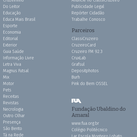
Cruzeirinho
Anuncie no ClassiCruzeiro
Do Leitor
Publicidade Legal
Educação
Repórter Cidadão
Educa Mais Brasil
Trabalhe Conosco
Esporte
Parceiros
Economia
Editorial
ClassiCruzeiro
Exterior
CruzeiroCard
Guia Saúde
Cruzeiro FM 92.3
Informação Livre
CruxLab
Letra Viva
Grafsul
Magnus Futsal
Depositphotos
Mix
Burh
Motor
Pink do Bem OSSEL
Pets
Receitas
Revistas
Fundação Ubaldino do
Necrologia
Amaral
Outro Olhar
Presença
www.fua.org.br
São Bento
Colégio Politécnico
Tá na Rede
Lar Escola Monteiro Lobato