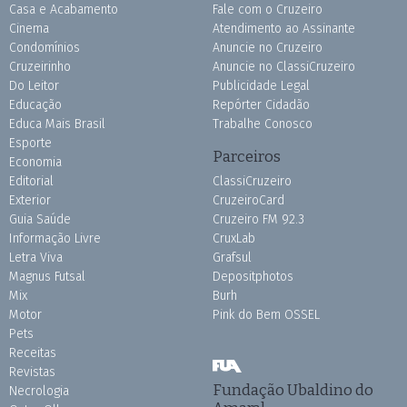
Casa e Acabamento
Fale com o Cruzeiro
Cinema
Atendimento ao Assinante
Condomínios
Anuncie no Cruzeiro
Cruzeirinho
Anuncie no ClassiCruzeiro
Do Leitor
Publicidade Legal
Educação
Repórter Cidadão
Educa Mais Brasil
Trabalhe Conosco
Esporte
Parceiros
Economia
Editorial
ClassiCruzeiro
Exterior
CruzeiroCard
Guia Saúde
Cruzeiro FM 92.3
Informação Livre
CruxLab
Letra Viva
Grafsul
Magnus Futsal
Depositphotos
Mix
Burh
Motor
Pink do Bem OSSEL
Pets
Receitas
Revistas
Fundação Ubaldino do
Necrologia