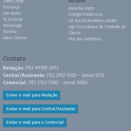
Amaral
Outro Olhar
Presença
www.fua.org.br
São Bento
Colégio Politécnico
Tá na Rede
Lar Escola Monteiro Lobato
Tecnologia
Liga Sorocabana de Combate ao
Turismo
Câncer
Uniso Ciência
Vila dos Velhinhos
Contato
Redação:
(15) 99789-3913
Central/Assinante:
(15) 2102-5100 - ramal 5110
Comercial:
(15) 2102-5100 - ramal 5060
Enviar e-mail para Redação
Enviar e-mail para Central/Assinante
Enviar e-mail para o Comercial