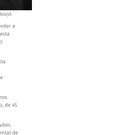
Bouys
erder a
esta
o
sta
 a
nos.
o, de 45
ubes.
ental de