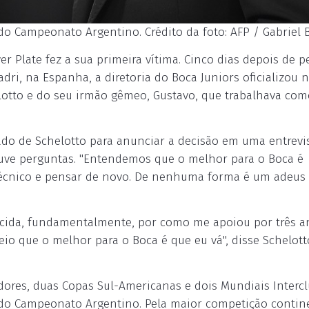
do Campeonato Argentino. Crédito da foto: AFP / Gabriel 
ver Plate fez a sua primeira vítima. Cinco dias depois de p
i, na Espanha, a diretoria do Boca Juniors oficializou n
elotto e do seu irmão gêmeo, Gustavo, que trabalhava com
lado de Schelotto para anunciar a decisão em uma entrevi
uve perguntas. "Entendemos que o melhor para o Boca é
cnico e pensar de novo. De nenhuma forma é um adeus
torcida, fundamentalmente, por como me apoiou por três a
eio que o melhor para o Boca é que eu vá", disse Schelott
ores, duas Copas Sul-Americanas e dois Mundiais Intercl
 do Campeonato Argentino. Pela maior competição contin