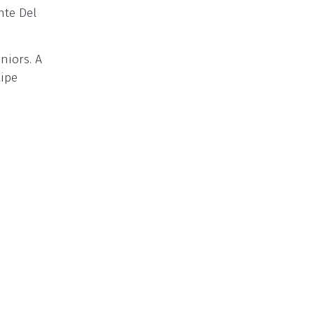
nte Del
niors. A
lipe