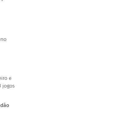
 no
o
iro e
3 jogos
adão