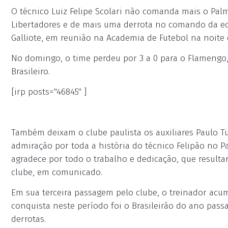
O técnico Luiz Felipe Scolari não comanda mais o Palm
Libertadores e de mais uma derrota no comando da equ
Galliote, em reunião na Academia de Futebol na noite d
No domingo, o time perdeu por 3 a 0 para o Flamengo
Brasileiro.
[irp posts="46845" ]
Também deixam o clube paulista os auxiliares Paulo Turr
admiração por toda a história do técnico Felipão no P
agradece por todo o trabalho e dedicação, que resulta
clube, em comunicado.
Em sua terceira passagem pelo clube, o treinador ac
conquista neste período foi o Brasileirão do ano passa
derrotas.