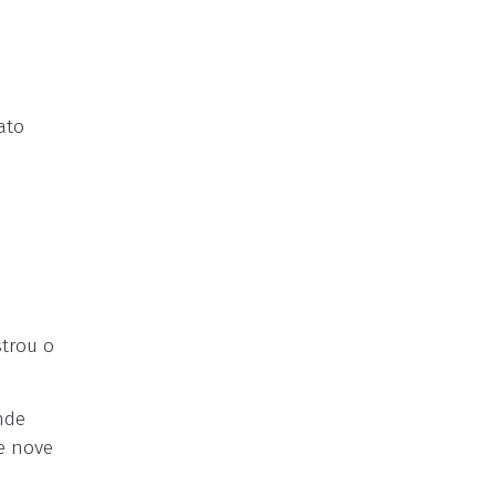
ato
strou o
nde
 e nove