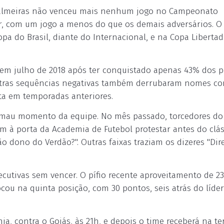
 Palmeiras não venceu mais nenhum jogo no Campeonato
gar, com um jogo a menos do que os demais adversários.
a do Brasil, diante do Internacional, e na Copa Libertad
o em julho de 2018 após ter conquistado apenas 43% dos 
Outras sequências negativas também derrubaram nomes c
sta em temporadas anteriores.
elo mau momento da equipe. No mês passado, torcedores do
am à porta da Academia de Futebol protestar antes do clá
o dono do Verdão?". Outras faixas traziam os dizeres "Dir
ecutivas sem vencer. O pífio recente aproveitamento de 2
cou na quinta posição, com 30 pontos, seis atrás do líder
 contra o Goiás, às 21h, e depois o time receberá na te