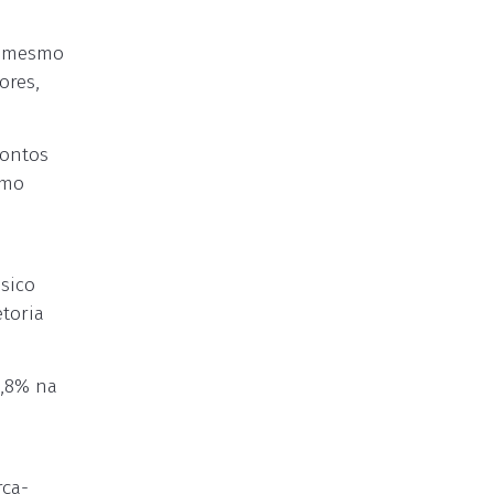
 O mesmo
ores,
pontos
omo
ssico
etoria
3,8% na
rça-