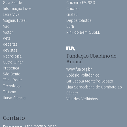
Guia Saúde
Cruzeiro FM 92.3
Informação Livre
CruxLab
Letra Viva
Grafsul
Magnus Futsal
Depositphotos
Mix
Burh
Motor
Pink do Bem OSSEL
Pets
Receitas
Revistas
Fundação Ubaldino do
Necrologia
Amaral
Outro Olhar
Presença
www.fua.org.br
São Bento
Colégio Politécnico
Tá na Rede
Lar Escola Monteiro Lobato
Tecnologia
Liga Sorocabana de Combate ao
Turismo
Câncer
Uniso Ciência
Vila dos Velhinhos
Contato