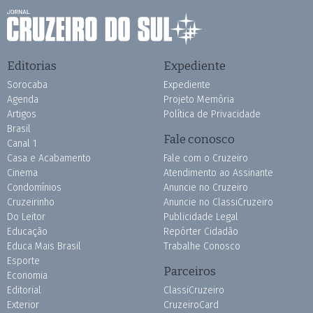
Editorias
Expediente
Sorocaba
Expediente
Agenda
Projeto Memória
Artigos
Política de Privacidade
Brasil
Fale conosco
Canal 1
Casa e Acabamento
Fale com o Cruzeiro
Cinema
Atendimento ao Assinante
Condomínios
Anuncie no Cruzeiro
Cruzeirinho
Anuncie no ClassiCruzeiro
Do Leitor
Publicidade Legal
Educação
Repórter Cidadão
Educa Mais Brasil
Trabalhe Conosco
Esporte
Parceiros
Economia
Editorial
ClassiCruzeiro
Exterior
CruzeiroCard