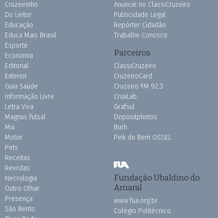
Cruzeirinho
Anuncie no ClassiCruzeiro
Do Leitor
Publicidade Legal
Educação
Repórter Cidadão
Educa Mais Brasil
Trabalhe Conosco
Esporte
Parceiros
Economia
Editorial
ClassiCruzeiro
Exterior
CruzeiroCard
Guia Saúde
Cruzeiro FM 92.3
Informação Livre
CruxLab
Letra Viva
Grafsul
Magnus Futsal
Depositphotos
Mix
Burh
Motor
Pink do Bem OSSEL
Pets
Receitas
Revistas
Fundação Ubaldino do
Necrologia
Amaral
Outro Olhar
Presença
www.fua.org.br
São Bento
Colégio Politécnico