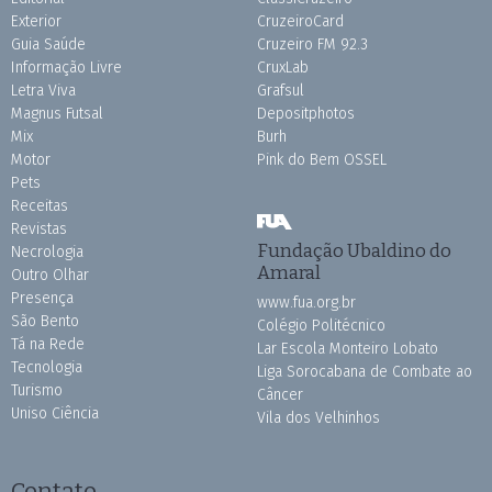
Exterior
CruzeiroCard
Guia Saúde
Cruzeiro FM 92.3
Informação Livre
CruxLab
Letra Viva
Grafsul
Magnus Futsal
Depositphotos
Mix
Burh
Motor
Pink do Bem OSSEL
Pets
Receitas
Revistas
Fundação Ubaldino do
Necrologia
Amaral
Outro Olhar
Presença
www.fua.org.br
São Bento
Colégio Politécnico
Tá na Rede
Lar Escola Monteiro Lobato
Tecnologia
Liga Sorocabana de Combate ao
Turismo
Câncer
Uniso Ciência
Vila dos Velhinhos
Contato