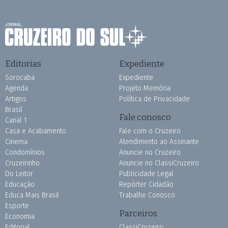
Editorias
Expediente
Sorocaba
Expediente
Agenda
Projeto Memória
Artigos
Política de Privacidade
Brasil
Fale conosco
Canal 1
Casa e Acabamento
Fale com o Cruzeiro
Cinema
Atendimento ao Assinante
Condomínios
Anuncie no Cruzeiro
Cruzeirinho
Anuncie no ClassiCruzeiro
Do Leitor
Publicidade Legal
Educação
Repórter Cidadão
Educa Mais Brasil
Trabalhe Conosco
Esporte
Parceiros
Economia
Editorial
ClassiCruzeiro