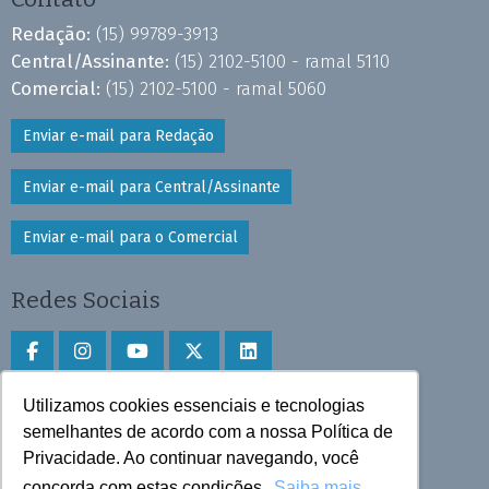
Redação:
(15) 99789-3913
Central/Assinante:
(15) 2102-5100 - ramal 5110
Comercial:
(15) 2102-5100 - ramal 5060
Enviar e-mail para Redação
Enviar e-mail para Central/Assinante
Enviar e-mail para o Comercial
Redes Sociais
Utilizamos cookies essenciais e tecnologias
Faça download do aplicativo
semelhantes de acordo com a nossa Política de
Privacidade. Ao continuar navegando, você
Play Store e App Store
concorda com estas condições.
Saiba mais