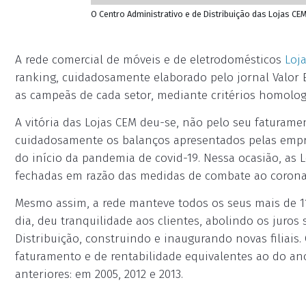
O Centro Administrativo e de Distribuição das Lojas CE
A rede comercial de móveis e de eletrodomésticos
Loj
ranking, cuidadosamente elaborado pelo jornal Valor E
as campeãs de cada setor, mediante critérios homolog
A vitória das Lojas CEM deu-se, não pelo seu faturam
cuidadosamente os balanços apresentados pelas empr
do início da pandemia de covid-19. Nessa ocasião, as 
fechadas em razão das medidas de combate ao corona
Mesmo assim, a rede manteve todos os seus mais de 1
dia, deu tranquilidade aos clientes, abolindo os juro
Distribuição, construindo e inaugurando novas filiai
faturamento e de rentabilidade equivalentes ao do an
anteriores: em 2005, 2012 e 2013.