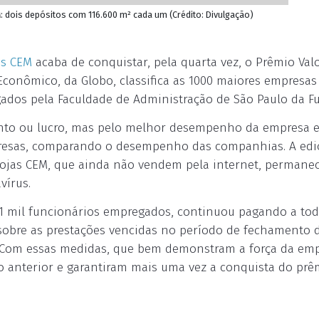
M: dois depósitos com 116.600 m² cada um (Crédito: Divulgação)
as CEM
acaba de conquistar, pela quarta vez, o Prêmio Val
conômico, da Globo, classifica as 1000 maiores empresas
ados pela Faculdade de Administração de São Paulo da Fun
ento ou lucro, mas pelo melhor desempenho da empresa e
esas, comparando o desempenho das companhias. A ediçã
Lojas CEM, que ainda não vendem pela internet, permanece
vírus.
1 mil funcionários empregados, continuou pagando a tod
s sobre as prestações vencidas no período de fechamento 
s. Com essas medidas, que bem demonstram a força da emp
o anterior e garantiram mais uma vez a conquista do prê