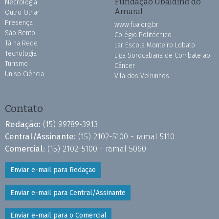
Fundação Ubaldino do
Necrologia
Amaral
Outro Olhar
Presença
www.fua.org.br
São Bento
Colégio Politécnico
Tá na Rede
Lar Escola Monteiro Lobato
Tecnologia
Liga Sorocabana de Combate ao
Turismo
Câncer
Uniso Ciência
Vila dos Velhinhos
Contato
Redação:
(15) 99789-3913
Central/Assinante:
(15) 2102-5100 - ramal 5110
Comercial:
(15) 2102-5100 - ramal 5060
Enviar e-mail para Redação
Enviar e-mail para Central/Assinante
Enviar e-mail para o Comercial