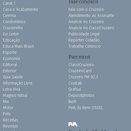
Fale conosco
Canal 1
Casa e Acabamento
Fale com o Cruzeiro
Cinema
Atendimento ao Assinante
Condomínios
Anuncie no Cruzeiro
Cruzeirinho
Anuncie no ClassiCruzeiro
Do Leitor
Publicidade Legal
Educação
Repórter Cidadão
Educa Mais Brasil
Trabalhe Conosco
Esporte
Parceiros
Economia
Editorial
ClassiCruzeiro
Exterior
CruzeiroCard
Guia Saúde
Cruzeiro FM 92.3
Informação Livre
CruxLab
Letra Viva
Grafsul
Magnus Futsal
Depositphotos
Mix
Burh
Motor
Pink do Bem OSSEL
Pets
Receitas
Revistas