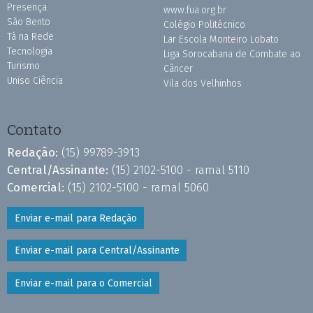
Presença
www.fua.org.br
São Bento
Colégio Politécnico
Tá na Rede
Lar Escola Monteiro Lobato
Tecnologia
Liga Sorocabana de Combate ao
Turismo
Câncer
Uniso Ciência
Vila dos Velhinhos
Contato
Redação:
(15) 99789-3913
Central/Assinante:
(15) 2102-5100 - ramal 5110
Comercial:
(15) 2102-5100 - ramal 5060
Enviar e-mail para Redação
Enviar e-mail para Central/Assinante
Enviar e-mail para o Comercial