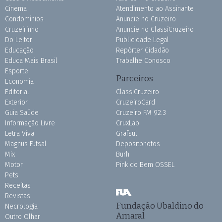
Cinema
Atendimento ao Assinante
Condomínios
Anuncie no Cruzeiro
Cruzeirinho
Anuncie no ClassiCruzeiro
Do Leitor
Publicidade Legal
Educação
Repórter Cidadão
Educa Mais Brasil
Trabalhe Conosco
Esporte
Parceiros
Economia
Editorial
ClassiCruzeiro
Exterior
CruzeiroCard
Guia Saúde
Cruzeiro FM 92.3
Informação Livre
CruxLab
Letra Viva
Grafsul
Magnus Futsal
Depositphotos
Mix
Burh
Motor
Pink do Bem OSSEL
Pets
Receitas
Revistas
Fundação Ubaldino do
Necrologia
Amaral
Outro Olhar