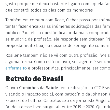
gosto porque me deixa bastante ligado com aquela famíl
que constrói todos os dias com os moradores.
Também em comum com Rose, Cleber passa por inúmer
tentar fazer encaixar as inúmeras solicitações das fa
público. Para ele, a questão fica ainda mais complica
se mudaria de profissão, ele responde sem titubear. 
proposta muito boa, eu deixaria de ser agente comunit
Rosilene também não se vê com outra profissão. “Me
alguma forma. Como está no livro, ser agente é ser u
enfermeiro
e professor. Mas, principalmente, ser como
Retrato do Brasil
O livro
Caminhos da Saúde
tem realização da CEC Bras
visando o impacto social, com patrocínio da Johnson &
Especial de Cultura. Os textos são da jornalista Angéli
“A ideia desse livro surgiu ali entre 2019 e 2020. Qu