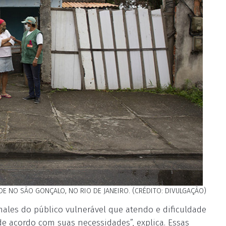
E NO SÃO GONÇALO, NO RIO DE JANEIRO. (CRÉDITO: DIVULGAÇÃO)
ales do público vulnerável que atendo e dificuldade
 acordo com suas necessidades”, explica. Essas