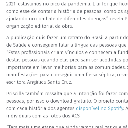
2021, estávamos no pico da pandemia. E aí foi que fic
como esse de contar a história de pessoas, como os 
ajudando no combate de diferentes doenças”, revela Pri
organização editorial da obra.
A publicação quis fazer um retrato do Brasil a partir 
de Saúde e conseguem falar a língua das pessoas que 
“Estes profissionais criam vínculos e conhecem a fundo
destas pessoas quando elas precisam ser acolhidas po
importante em levar melhorias para as comunidades. S
manifestações para conseguir uma fossa séptica, o sa
escritora Angélica Santa Cruz.
Priscilla também ressalta que a intenção foi fazer co
pessoas, por isso o download gratuito. O projeto con
com cada história dos agentes
disponível no Spotify
. 
individuais com as fotos dos ACS.
“Tem mais uma etapa que ainda vamos realizar que são