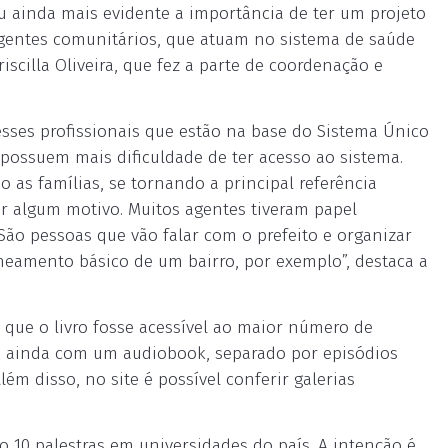
ou ainda mais evidente a importância de ter um projeto
agentes comunitários, que atuam no sistema de saúde
scilla Oliveira, que fez a parte de coordenação e
desses profissionais que estão na base do Sistema Único
possuem mais dificuldade de ter acesso ao sistema.
 as famílias, se tornando a principal referência
r algum motivo. Muitos agentes tiveram papel
ão pessoas que vão falar com o prefeito e organizar
neamento básico de um bairro, por exemplo”, destaca a
m que o livro fosse acessível ao maior número de
ta ainda com um audiobook, separado por episódios
Além disso, no site é possível conferir galerias
 10 palestras em universidades do país. A intenção é