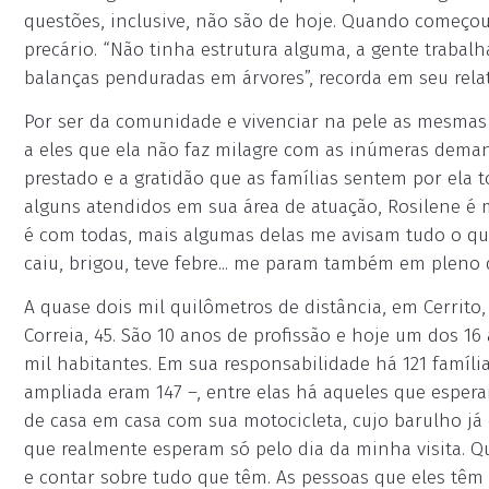
questões, inclusive, não são de hoje. Quando começo
precário. “Não tinha estrutura alguma, a gente trabal
balanças penduradas em árvores”, recorda em seu relat
Por ser da comunidade e vivenciar na pele as mesmas 
a eles que ela não faz milagre com as inúmeras deman
prestado e a gratidão que as famílias sentem por ela t
alguns atendidos em sua área de atuação, Rosilene é 
é com todas, mais algumas delas me avisam tudo o q
caiu, brigou, teve febre... me param também em pleno
A quase dois mil quilômetros de distância, em Cerrito,
Correia, 45. São 10 anos de profissão e hoje um dos 
mil habitantes. Em sua responsabilidade há 121 famíli
ampliada eram 147 –, entre elas há aqueles que espera
de casa em casa com sua motocicleta, cujo barulho já
que realmente esperam só pelo dia da minha visita. 
e contar sobre tudo que têm. As pessoas que eles têm 