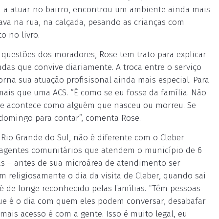
u a atuar no bairro, encontrou um ambiente ainda mais
hava na rua, na calçada, pesando as crianças com
o no livro.
questões dos moradores, Rose tem trato para explicar
das que convive diariamente. A troca entre o serviço
orna sua atuação profisisonal ainda mais especial. Para
mais que uma ACS. “É como se eu fosse da família. Não
ue acontece como alguém que nasceu ou morreu. Se
 domingo para contar”, comenta Rose.
 Rio Grande do Sul, não é diferente com o Cleber
16 agentes comunitários que atendem o município de 6
as – antes de sua microárea de atendimento ser
m religiosamente o dia da visita de Cleber, quando sai
 é de longe reconhecido pelas famílias. “Têm pessoas
Que é o dia com quem eles podem conversar, desabafar
mais acesso é com a gente. Isso é muito legal, eu