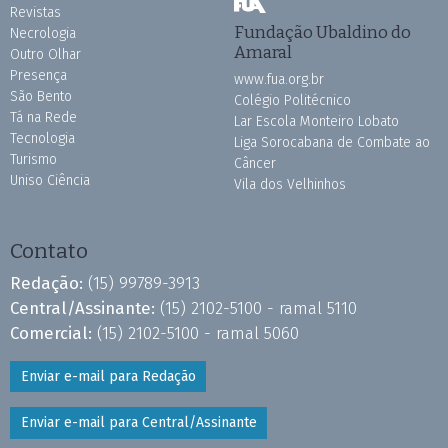
Revistas
Fundação Ubaldino do
Necrologia
Amaral
Outro Olhar
Presença
www.fua.org.br
São Bento
Colégio Politécnico
Tá na Rede
Lar Escola Monteiro Lobato
Tecnologia
Liga Sorocabana de Combate ao
Turismo
Câncer
Uniso Ciência
Vila dos Velhinhos
Contato
Redação:
(15) 99789-3913
Central/Assinante:
(15) 2102-5100 - ramal 5110
Comercial:
(15) 2102-5100 - ramal 5060
Enviar e-mail para Redação
Enviar e-mail para Central/Assinante