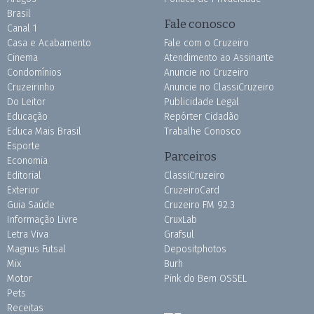
Brasil
Fale conosco
Canal 1
Casa e Acabamento
Fale com o Cruzeiro
Cinema
Atendimento ao Assinante
Condomínios
Anuncie no Cruzeiro
Cruzeirinho
Anuncie no ClassiCruzeiro
Do Leitor
Publicidade Legal
Educação
Repórter Cidadão
Educa Mais Brasil
Trabalhe Conosco
Esporte
Parceiros
Economia
Editorial
ClassiCruzeiro
Exterior
CruzeiroCard
Guia Saúde
Cruzeiro FM 92.3
Informação Livre
CruxLab
Letra Viva
Grafsul
Magnus Futsal
Depositphotos
Mix
Burh
Motor
Pink do Bem OSSEL
Pets
Receitas