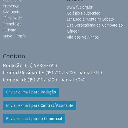
Outro Olhar
Presença
www.fua.org.br
São Bento
Colégio Politécnico
Tá na Rede
Lar Escola Monteiro Lobato
Tecnologia
Liga Sorocabana de Combate ao
Turismo
Câncer
Uniso Ciência
Vila dos Velhinhos
Contato
Redação:
(15) 99789-3913
Central/Assinante:
(15) 2102-5100 - ramal 5110
Comercial:
(15) 2102-5100 - ramal 5060
Enviar e-mail para Redação
Enviar e-mail para Central/Assinante
Enviar e-mail para o Comercial