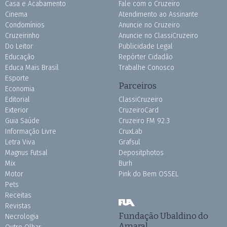
Casa e Acabamento
Fale com o Cruzeiro
Cinema
Atendimento ao Assinante
Condomínios
Anuncie no Cruzeiro
Cruzeirinho
Anuncie no ClassiCruzeiro
Do Leitor
Publicidade Legal
Educação
Repórter Cidadão
Educa Mais Brasil
Trabalhe Conosco
Esporte
Parceiros
Economia
Editorial
ClassiCruzeiro
Exterior
CruzeiroCard
Guia Saúde
Cruzeiro FM 92.3
Informação Livre
CruxLab
Letra Viva
Grafsul
Magnus Futsal
Depositphotos
Mix
Burh
Motor
Pink do Bem OSSEL
Pets
Receitas
Revistas
Fundação Ubaldino do
Necrologia
Amaral