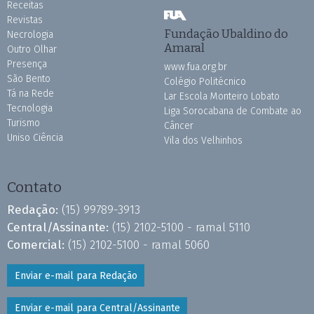
Receitas
Revistas
Fundação Ubaldino do
Necrologia
Amaral
Outro Olhar
Presença
www.fua.org.br
São Bento
Colégio Politécnico
Tá na Rede
Lar Escola Monteiro Lobato
Tecnologia
Liga Sorocabana de Combate ao
Turismo
Câncer
Uniso Ciência
Vila dos Velhinhos
Contato
Redação:
(15) 99789-3913
Central/Assinante:
(15) 2102-5100 - ramal 5110
Comercial:
(15) 2102-5100 - ramal 5060
Enviar e-mail para Redação
Enviar e-mail para Central/Assinante