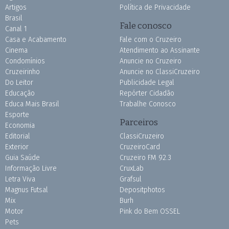
Artigos
Política de Privacidade
Brasil
Fale conosco
Canal 1
Casa e Acabamento
Fale com o Cruzeiro
Cinema
Atendimento ao Assinante
Condomínios
Anuncie no Cruzeiro
Cruzeirinho
Anuncie no ClassiCruzeiro
Do Leitor
Publicidade Legal
Educação
Repórter Cidadão
Educa Mais Brasil
Trabalhe Conosco
Esporte
Parceiros
Economia
Editorial
ClassiCruzeiro
Exterior
CruzeiroCard
Guia Saúde
Cruzeiro FM 92.3
Informação Livre
CruxLab
Letra Viva
Grafsul
Magnus Futsal
Depositphotos
Mix
Burh
Motor
Pink do Bem OSSEL
Pets