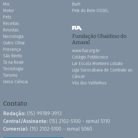
Mix
Burh
Motor
Pink do Bem OSSEL
Pets
Receitas
Revistas
Fundação Ubaldino do
Necrologia
Amaral
Outro Olhar
Presença
www.fua.org.br
São Bento
Colégio Politécnico
Tá na Rede
Lar Escola Monteiro Lobato
Tecnologia
Liga Sorocabana de Combate ao
Turismo
Câncer
Uniso Ciência
Vila dos Velhinhos
Contato
Redação:
(15) 99789-3913
Central/Assinante:
(15) 2102-5100 - ramal 5110
Comercial:
(15) 2102-5100 - ramal 5060