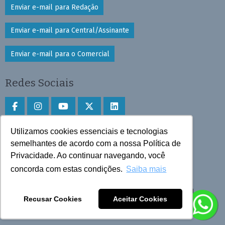
Enviar e-mail para Redação
Enviar e-mail para Central/Assinante
Enviar e-mail para o Comercial
Redes Sociais
Utilizamos cookies essenciais e tecnologias
Faça download do aplicativo
semelhantes de acordo com a nossa Política de
Play Store e App Store
Privacidade. Ao continuar navegando, você
concorda com estas condições.
Saiba mais
Todos os direitos reservados © 2025 Cruzeiro do Sul
Recusar Cookies
Aceitar Cookies