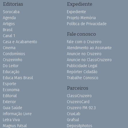
Editorias
Expediente
Sorocaba
Expediente
Agenda
Projeto Memória
Artigos
Política de Privacidade
Brasil
Fale conosco
Canal 1
Casa e Acabamento
Fale com o Cruzeiro
Cinema
Atendimento ao Assinante
Condomínios
Anuncie no Cruzeiro
Cruzeirinho
Anuncie no ClassiCruzeiro
Do Leitor
Publicidade Legal
Educação
Repórter Cidadão
Educa Mais Brasil
Trabalhe Conosco
Esporte
Parceiros
Economia
Editorial
ClassiCruzeiro
Exterior
CruzeiroCard
Guia Saúde
Cruzeiro FM 92.3
Informação Livre
CruxLab
Letra Viva
Grafsul
Magnus Futsal
Depositphotos