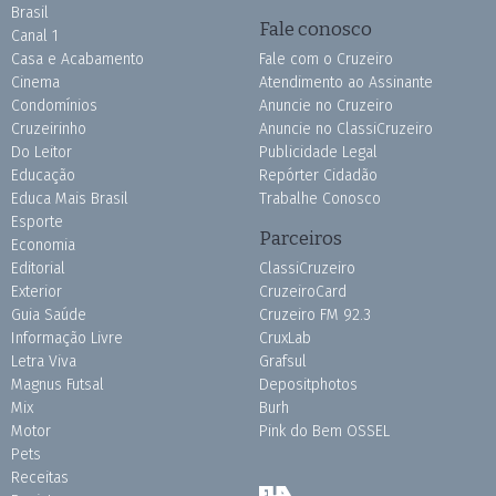
Brasil
Fale conosco
Canal 1
Casa e Acabamento
Fale com o Cruzeiro
Cinema
Atendimento ao Assinante
Condomínios
Anuncie no Cruzeiro
Cruzeirinho
Anuncie no ClassiCruzeiro
Do Leitor
Publicidade Legal
Educação
Repórter Cidadão
Educa Mais Brasil
Trabalhe Conosco
Esporte
Parceiros
Economia
Editorial
ClassiCruzeiro
Exterior
CruzeiroCard
Guia Saúde
Cruzeiro FM 92.3
Informação Livre
CruxLab
Letra Viva
Grafsul
Magnus Futsal
Depositphotos
Mix
Burh
Motor
Pink do Bem OSSEL
Pets
Receitas