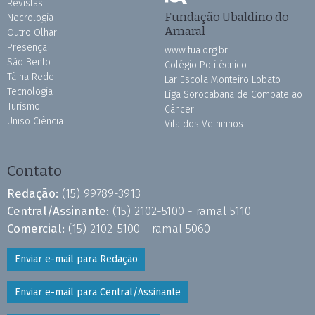
Revistas
Fundação Ubaldino do
Necrologia
Amaral
Outro Olhar
Presença
www.fua.org.br
São Bento
Colégio Politécnico
Tá na Rede
Lar Escola Monteiro Lobato
Tecnologia
Liga Sorocabana de Combate ao
Turismo
Câncer
Uniso Ciência
Vila dos Velhinhos
Contato
Redação:
(15) 99789-3913
Central/Assinante:
(15) 2102-5100 - ramal 5110
Comercial:
(15) 2102-5100 - ramal 5060
Enviar e-mail para Redação
Enviar e-mail para Central/Assinante