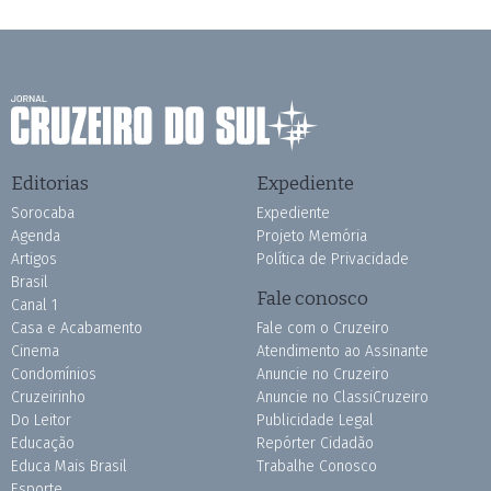
Editorias
Expediente
Sorocaba
Expediente
Agenda
Projeto Memória
Artigos
Política de Privacidade
Brasil
Fale conosco
Canal 1
Casa e Acabamento
Fale com o Cruzeiro
Cinema
Atendimento ao Assinante
Condomínios
Anuncie no Cruzeiro
Cruzeirinho
Anuncie no ClassiCruzeiro
Do Leitor
Publicidade Legal
Educação
Repórter Cidadão
Educa Mais Brasil
Trabalhe Conosco
Esporte