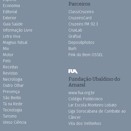
Parceiros
Economia
Editorial
ClassiCruzeiro
Exterior
CruzeiroCard
Guia Saúde
Cruzeiro FM 92.3
Informação Livre
CruxLab
Letra Viva
Grafsul
Magnus Futsal
Depositphotos
Mix
Burh
Motor
Pink do Bem OSSEL
Pets
Receitas
Revistas
Fundação Ubaldino do
Necrologia
Amaral
Outro Olhar
Presença
www.fua.org.br
São Bento
Colégio Politécnico
Tá na Rede
Lar Escola Monteiro Lobato
Tecnologia
Liga Sorocabana de Combate ao
Turismo
Câncer
Uniso Ciência
Vila dos Velhinhos