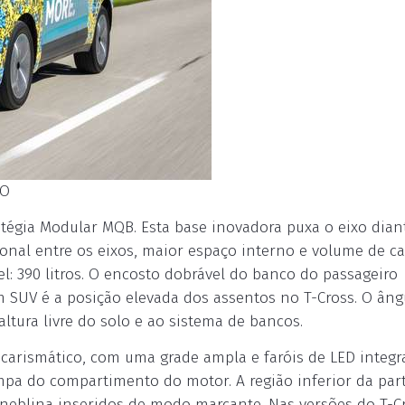
ÃO
atégia Modular MQB. Esta base inovadora puxa o eixo dian
ional entre os eixos, maior espaço interno e volume de ca
l: 390 litros. O encosto dobrável do banco do passageiro
um SUV é a posição elevada dos assentos no T-Cross. O âng
ltura livre do solo e ao sistema de bancos.
é carismático, com uma grade ampla e faróis de LED integr
mpa do compartimento do motor. A região inferior da par
e neblina inseridos de modo marcante. Nas versões do T-C