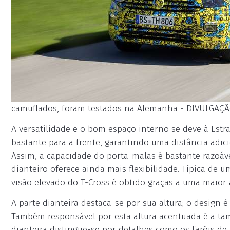
camuflados, foram testados na Alemanha - DIVULGAÇ
A versatilidade e o bom espaço interno se deve à Estr
bastante para a frente, garantindo uma distância adic
Assim, a capacidade do porta-malas é bastante razoáve
dianteiro oferece ainda mais flexibilidade. Típica de 
visão elevado do T-Cross é obtido graças a uma maior a
A parte dianteira destaca-se por sua altura; o design 
Também responsável por esta altura acentuada é a ta
dianteira distingue-se por detalhes como os faróis d