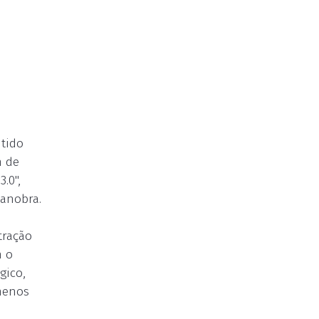
ntido
m de
.0",
manobra.
tração
m o
gico,
menos