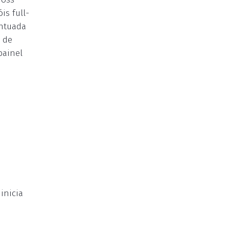
is full-
entuada
 de
painel
inicia