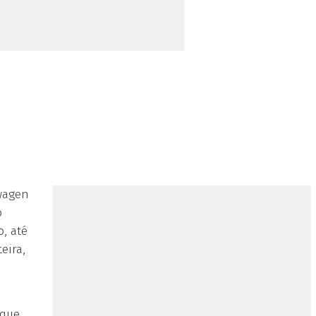
swagen
o
o, até
eira,
 que