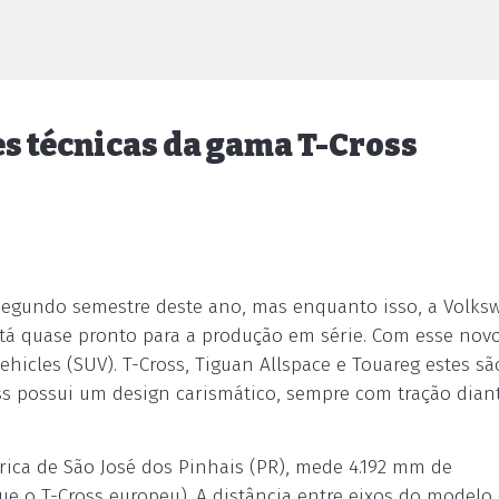
s técnicas da gama T-Cross
o segundo semestre deste ano, mas enquanto isso, a Volk
stá quase pronto para a produção em série. Com esse nov
hicles (SUV). T-Cross, Tiguan Allspace e Touareg estes sã
ss possui um design carismático, sempre com tração diant
ica de São José dos Pinhais (PR), mede 4.192 mm de
e o T-Cross europeu). A distância entre eixos do modelo