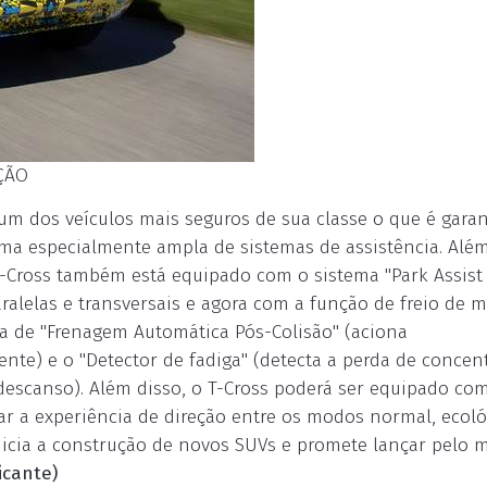
ÇÃO
um dos veículos mais seguros de sua classe o que é gara
gama especialmente ampla de sistemas de assistência. Alé
T-Cross também está equipado com o sistema "Park Assist 3
lelas e transversais e agora com a função de freio de 
ma de "Frenagem Automática Pós-Colisão" (aciona
nte) e o "Detector de fadiga" (detecta a perda de concen
escanso). Além disso, o T-Cross poderá ser equipado co
tar a experiência de direção entre os modos normal, ecoló
nicia a construção de novos SUVs e promete lançar pelo 
icante)