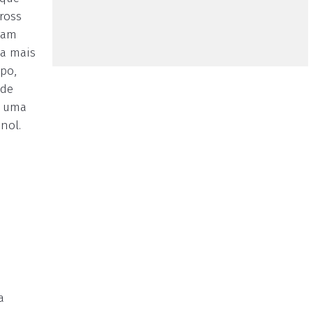
ross
gam
ta mais
po,
 de
e uma
nol.
a