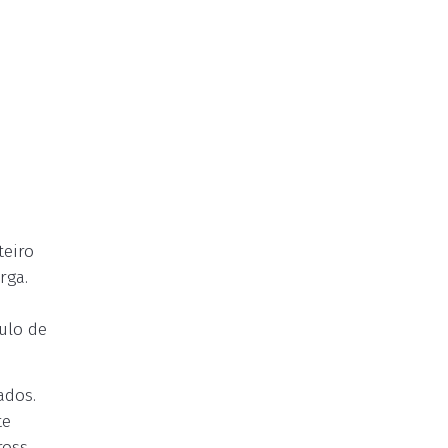
teiro
rga.
ulo de
ados.
te
ross