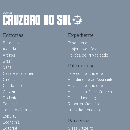
Editorias
Expediente
Sorocaba
Expediente
Agenda
Projeto Memória
Artigos
Política de Privacidade
Brasil
Fale conosco
Canal 1
Casa e Acabamento
Fale com o Cruzeiro
Cinema
Atendimento ao Assinante
Condomínios
Anuncie no Cruzeiro
Cruzeirinho
Anuncie no ClassiCruzeiro
Do Leitor
Publicidade Legal
Educação
Repórter Cidadão
Educa Mais Brasil
Trabalhe Conosco
Esporte
Parceiros
Economia
Editorial
ClassiCruzeiro