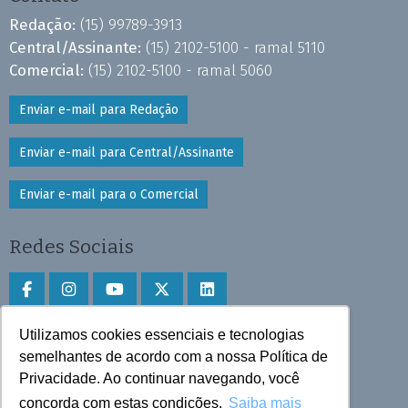
Redação:
(15) 99789-3913
Central/Assinante:
(15) 2102-5100 - ramal 5110
Comercial:
(15) 2102-5100 - ramal 5060
Enviar e-mail para Redação
Enviar e-mail para Central/Assinante
Enviar e-mail para o Comercial
Redes Sociais
Utilizamos cookies essenciais e tecnologias
Faça download do aplicativo
semelhantes de acordo com a nossa Política de
Privacidade. Ao continuar navegando, você
Play Store e App Store
concorda com estas condições.
Saiba mais