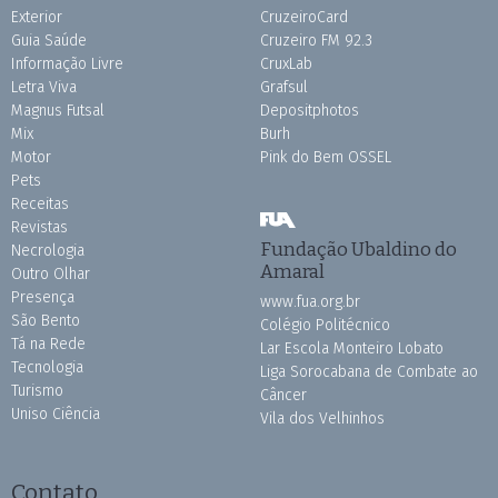
Exterior
CruzeiroCard
Guia Saúde
Cruzeiro FM 92.3
Informação Livre
CruxLab
Letra Viva
Grafsul
Magnus Futsal
Depositphotos
Mix
Burh
Motor
Pink do Bem OSSEL
Pets
Receitas
Revistas
Fundação Ubaldino do
Necrologia
Amaral
Outro Olhar
Presença
www.fua.org.br
São Bento
Colégio Politécnico
Tá na Rede
Lar Escola Monteiro Lobato
Tecnologia
Liga Sorocabana de Combate ao
Turismo
Câncer
Uniso Ciência
Vila dos Velhinhos
Contato