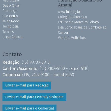
Fundação Ubaldino do
Necrologia
Amaral
Outro Olhar
Presença
www.fua.org.br
São Bento
Colégio Politécnico
Tá na Rede
Lar Escola Monteiro Lobato
Tecnologia
Liga Sorocabana de Combate ao
Turismo
Câncer
Uniso Ciência
Vila dos Velhinhos
Contato
Redação:
(15) 99789-3913
Central/Assinante:
(15) 2102-5100 - ramal 5110
Comercial:
(15) 2102-5100 - ramal 5060
Enviar e-mail para Redação
Enviar e-mail para Central/Assinante
Enviar e-mail para o Comercial