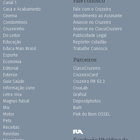
Fale conosco
Canal 1
Casa e Acabamento
Fale com o Cruzeiro
Cinema
Atendimento ao Assinante
Condomínios
Anuncie no Cruzeiro
Cruzeirinho
Anuncie no ClassiCruzeiro
Do Leitor
Publicidade Legal
Educação
Repórter Cidadão
Educa Mais Brasil
Trabalhe Conosco
Esporte
Parceiros
Economia
Editorial
ClassiCruzeiro
Exterior
CruzeiroCard
Guia Saúde
Cruzeiro FM 92.3
Informação Livre
CruxLab
Letra Viva
Grafsul
Magnus Futsal
Depositphotos
Mix
Burh
Motor
Pink do Bem OSSEL
Pets
Receitas
Revistas