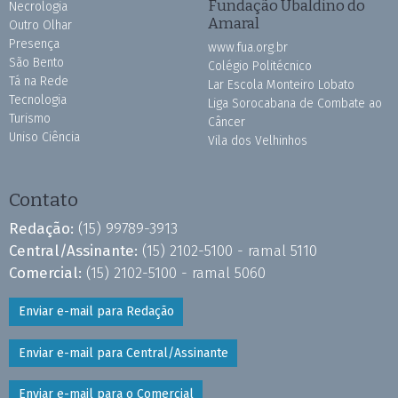
Fundação Ubaldino do
Necrologia
Amaral
Outro Olhar
Presença
www.fua.org.br
São Bento
Colégio Politécnico
Tá na Rede
Lar Escola Monteiro Lobato
Tecnologia
Liga Sorocabana de Combate ao
Turismo
Câncer
Uniso Ciência
Vila dos Velhinhos
Contato
Redação:
(15) 99789-3913
Central/Assinante:
(15) 2102-5100 - ramal 5110
Comercial:
(15) 2102-5100 - ramal 5060
Enviar e-mail para Redação
Enviar e-mail para Central/Assinante
Enviar e-mail para o Comercial