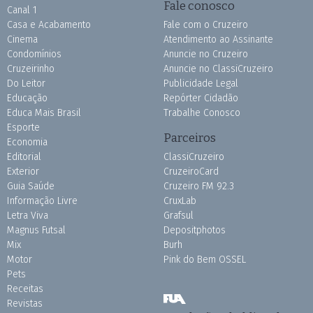
Fale conosco
Canal 1
Casa e Acabamento
Fale com o Cruzeiro
Cinema
Atendimento ao Assinante
Condomínios
Anuncie no Cruzeiro
Cruzeirinho
Anuncie no ClassiCruzeiro
Do Leitor
Publicidade Legal
Educação
Repórter Cidadão
Educa Mais Brasil
Trabalhe Conosco
Esporte
Parceiros
Economia
Editorial
ClassiCruzeiro
Exterior
CruzeiroCard
Guia Saúde
Cruzeiro FM 92.3
Informação Livre
CruxLab
Letra Viva
Grafsul
Magnus Futsal
Depositphotos
Mix
Burh
Motor
Pink do Bem OSSEL
Pets
Receitas
Revistas