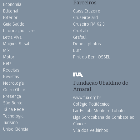
Parceiros
Economia
Editorial
ClassiCruzeiro
Exterior
CruzeiroCard
Guia Saúde
Cruzeiro FM 92.3
Informação Livre
CruxLab
Letra Viva
Grafsul
Magnus Futsal
Depositphotos
Mix
Burh
Motor
Pink do Bem OSSEL
Pets
Receitas
Revistas
Fundação Ubaldino do
Necrologia
Amaral
Outro Olhar
Presença
www.fua.org.br
São Bento
Colégio Politécnico
Tá na Rede
Lar Escola Monteiro Lobato
Tecnologia
Liga Sorocabana de Combate ao
Turismo
Câncer
Uniso Ciência
Vila dos Velhinhos