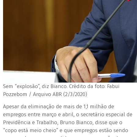
Sem “explosão”, diz Bianco. Crédito da foto: Fabui
Pozzebom / Arquivo ABR (2/3/2020)
Apesar da eliminação de mais de 1,1 milhão de
empregos entre março e abril, o secretário especial de
Previdência e Trabalho, Bruno Bianco, disse que o
“copo está meio cheio” e que empregos estão sendo