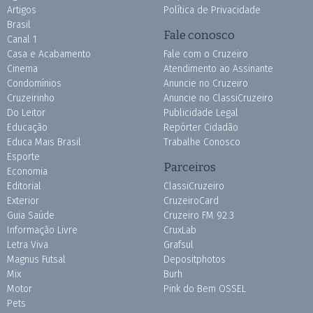
Artigos
Política de Privacidade
Brasil
Fale conosco
Canal 1
Casa e Acabamento
Fale com o Cruzeiro
Cinema
Atendimento ao Assinante
Condomínios
Anuncie no Cruzeiro
Cruzeirinho
Anuncie no ClassiCruzeiro
Do Leitor
Publicidade Legal
Educação
Repórter Cidadão
Educa Mais Brasil
Trabalhe Conosco
Esporte
Parceiros
Economia
Editorial
ClassiCruzeiro
Exterior
CruzeiroCard
Guia Saúde
Cruzeiro FM 92.3
Informação Livre
CruxLab
Letra Viva
Grafsul
Magnus Futsal
Depositphotos
Mix
Burh
Motor
Pink do Bem OSSEL
Pets