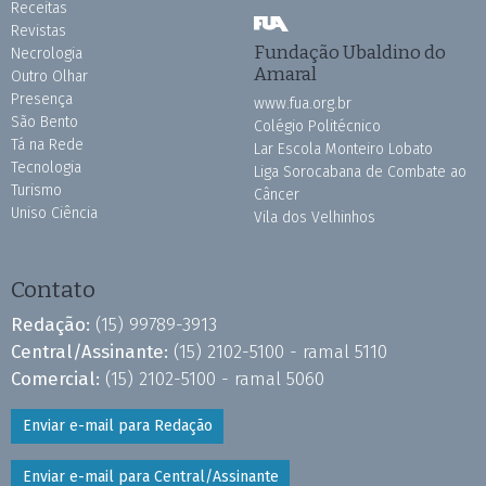
Receitas
Revistas
Fundação Ubaldino do
Necrologia
Amaral
Outro Olhar
Presença
www.fua.org.br
São Bento
Colégio Politécnico
Tá na Rede
Lar Escola Monteiro Lobato
Tecnologia
Liga Sorocabana de Combate ao
Turismo
Câncer
Uniso Ciência
Vila dos Velhinhos
Contato
Redação:
(15) 99789-3913
Central/Assinante:
(15) 2102-5100 - ramal 5110
Comercial:
(15) 2102-5100 - ramal 5060
Enviar e-mail para Redação
Enviar e-mail para Central/Assinante