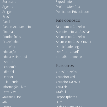
Sorocaba
Expediente
Agenda
Projeto Memória
Artigos
Política de Privacidade
Brasil
Fale conosco
Canal 1
Casa e Acabamento
Fale com o Cruzeiro
Cinema
Atendimento ao Assinante
Condomínios
Anuncie no Cruzeiro
Cruzeirinho
Anuncie no ClassiCruzeiro
Do Leitor
Publicidade Legal
Educação
Repórter Cidadão
Educa Mais Brasil
Trabalhe Conosco
Esporte
Parceiros
Economia
Editorial
ClassiCruzeiro
Exterior
CruzeiroCard
Guia Saúde
Cruzeiro FM 92.3
Informação Livre
CruxLab
Letra Viva
Grafsul
Magnus Futsal
Depositphotos
Mix
Burh