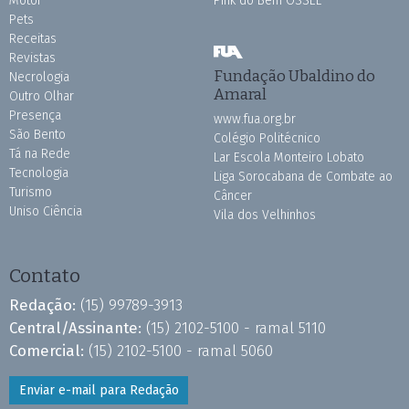
Motor
Pink do Bem OSSEL
Pets
Receitas
Revistas
Fundação Ubaldino do
Necrologia
Amaral
Outro Olhar
Presença
www.fua.org.br
São Bento
Colégio Politécnico
Tá na Rede
Lar Escola Monteiro Lobato
Tecnologia
Liga Sorocabana de Combate ao
Turismo
Câncer
Uniso Ciência
Vila dos Velhinhos
Contato
Redação:
(15) 99789-3913
Central/Assinante:
(15) 2102-5100 - ramal 5110
Comercial:
(15) 2102-5100 - ramal 5060
Enviar e-mail para Redação