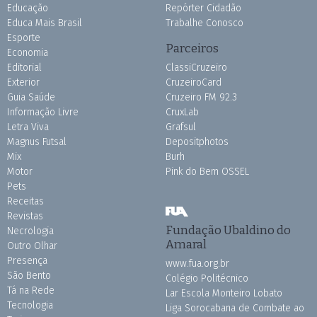
Educação
Repórter Cidadão
Educa Mais Brasil
Trabalhe Conosco
Esporte
Parceiros
Economia
Editorial
ClassiCruzeiro
Exterior
CruzeiroCard
Guia Saúde
Cruzeiro FM 92.3
Informação Livre
CruxLab
Letra Viva
Grafsul
Magnus Futsal
Depositphotos
Mix
Burh
Motor
Pink do Bem OSSEL
Pets
Receitas
Revistas
Fundação Ubaldino do
Necrologia
Amaral
Outro Olhar
Presença
www.fua.org.br
São Bento
Colégio Politécnico
Tá na Rede
Lar Escola Monteiro Lobato
Tecnologia
Liga Sorocabana de Combate ao