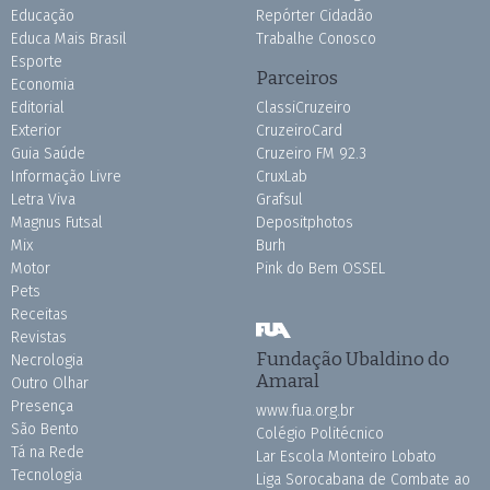
Educação
Repórter Cidadão
Educa Mais Brasil
Trabalhe Conosco
Esporte
Parceiros
Economia
Editorial
ClassiCruzeiro
Exterior
CruzeiroCard
Guia Saúde
Cruzeiro FM 92.3
Informação Livre
CruxLab
Letra Viva
Grafsul
Magnus Futsal
Depositphotos
Mix
Burh
Motor
Pink do Bem OSSEL
Pets
Receitas
Revistas
Fundação Ubaldino do
Necrologia
Amaral
Outro Olhar
Presença
www.fua.org.br
São Bento
Colégio Politécnico
Tá na Rede
Lar Escola Monteiro Lobato
Tecnologia
Liga Sorocabana de Combate ao