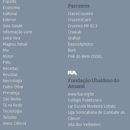
Esporte
Parceiros
Economia
Editorial
ClassiCruzeiro
Exterior
CruzeiroCard
Guia Saúde
Cruzeiro FM 92.3
Informação Livre
CruxLab
Letra Viva
Grafsul
Magnus Futsal
Depositphotos
Mix
Burh
Motor
Pink do Bem OSSEL
Pets
Receitas
Revistas
Fundação Ubaldino do
Necrologia
Amaral
Outro Olhar
Presença
www.fua.org.br
São Bento
Colégio Politécnico
Tá na Rede
Lar Escola Monteiro Lobato
Tecnologia
Liga Sorocabana de Combate ao
Turismo
Câncer
Uniso Ciência
Vila dos Velhinhos