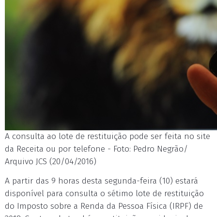
A consulta ao lote de restituição pode ser feita no site
da Receita ou por telefone - Foto: Pedro Negrão/
Arquivo JCS (20/04/2016)
A partir das 9 horas desta segunda-feira (10) estará
disponível para consulta o sétimo lote de restituição
do Imposto sobre a Renda da Pessoa Física (IRPF) de