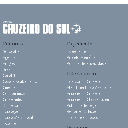
Editorias
Expediente
Sorocaba
Expediente
Agenda
Projeto Memória
Artigos
Política de Privacidade
Brasil
Fale conosco
Canal 1
Casa e Acabamento
Fale com o Cruzeiro
Cinema
Atendimento ao Assinante
Condomínios
Anuncie no Cruzeiro
Cruzeirinho
Anuncie no ClassiCruzeiro
Do Leitor
Publicidade Legal
Educação
Repórter Cidadão
Educa Mais Brasil
Trabalhe Conosco
Esporte
Parceiros