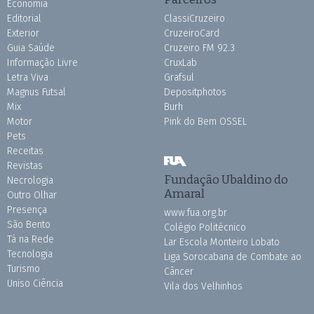
Economia
Editorial
ClassiCruzeiro
Exterior
CruzeiroCard
Guia Saúde
Cruzeiro FM 92.3
Informação Livre
CruxLab
Letra Viva
Grafsul
Magnus Futsal
Depositphotos
Mix
Burh
Motor
Pink do Bem OSSEL
Pets
Receitas
Revistas
Fundação Ubaldino do
Necrologia
Amaral
Outro Olhar
Presença
www.fua.org.br
São Bento
Colégio Politécnico
Tá na Rede
Lar Escola Monteiro Lobato
Tecnologia
Liga Sorocabana de Combate ao
Turismo
Câncer
Uniso Ciência
Vila dos Velhinhos