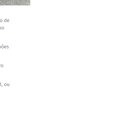
to de
no
lhões
ro
l, ou