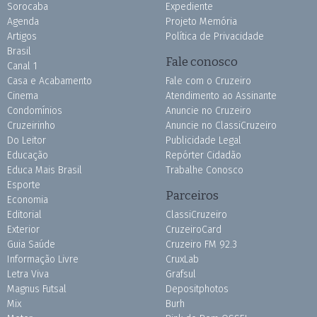
Sorocaba
Expediente
Agenda
Projeto Memória
Artigos
Política de Privacidade
Brasil
Fale conosco
Canal 1
Casa e Acabamento
Fale com o Cruzeiro
Cinema
Atendimento ao Assinante
Condomínios
Anuncie no Cruzeiro
Cruzeirinho
Anuncie no ClassiCruzeiro
Do Leitor
Publicidade Legal
Educação
Repórter Cidadão
Educa Mais Brasil
Trabalhe Conosco
Esporte
Parceiros
Economia
Editorial
ClassiCruzeiro
Exterior
CruzeiroCard
Guia Saúde
Cruzeiro FM 92.3
Informação Livre
CruxLab
Letra Viva
Grafsul
Magnus Futsal
Depositphotos
Mix
Burh