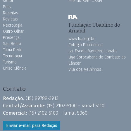
Motor
Pink do Bem OSSEL
Pets
Receitas
Revistas
Fundação Ubaldino do
Necrologia
Amaral
Outro Olhar
Presença
www.fua.org.br
São Bento
Colégio Politécnico
Tá na Rede
Lar Escola Monteiro Lobato
Tecnologia
Liga Sorocabana de Combate ao
Turismo
Câncer
Uniso Ciência
Vila dos Velhinhos
Contato
Redação:
(15) 99789-3913
Central/Assinante:
(15) 2102-5100 - ramal 5110
Comercial:
(15) 2102-5100 - ramal 5060
Enviar e-mail para Redação