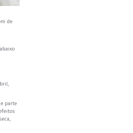
gem de
 abaixo
ril,
de parte
efeitos
seca,