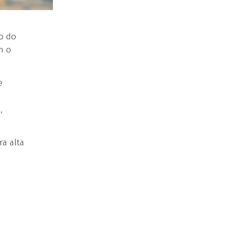
o do
m o
e
,
ra alta