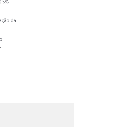
0,5%
ração da
ão
s