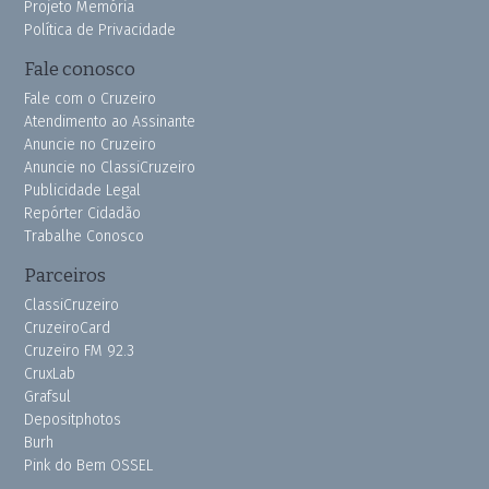
Projeto Memória
Política de Privacidade
Fale conosco
Fale com o Cruzeiro
Atendimento ao Assinante
Anuncie no Cruzeiro
Anuncie no ClassiCruzeiro
Publicidade Legal
Repórter Cidadão
Trabalhe Conosco
Parceiros
ClassiCruzeiro
CruzeiroCard
Cruzeiro FM 92.3
CruxLab
Grafsul
Depositphotos
Burh
Pink do Bem OSSEL