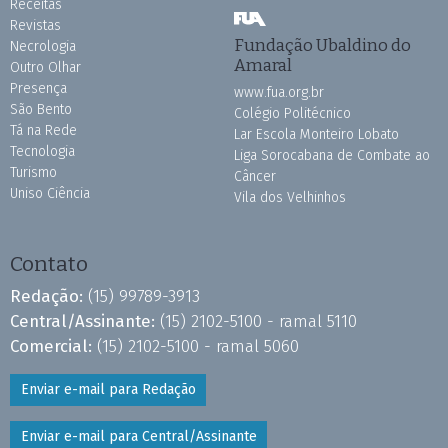
Receitas
Revistas
Fundação Ubaldino do
Necrologia
Amaral
Outro Olhar
Presença
www.fua.org.br
São Bento
Colégio Politécnico
Tá na Rede
Lar Escola Monteiro Lobato
Tecnologia
Liga Sorocabana de Combate ao
Turismo
Câncer
Uniso Ciência
Vila dos Velhinhos
Contato
Redação:
(15) 99789-3913
Central/Assinante:
(15) 2102-5100 - ramal 5110
Comercial:
(15) 2102-5100 - ramal 5060
Enviar e-mail para Redação
Enviar e-mail para Central/Assinante