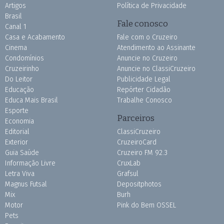
Artigos
Política de Privacidade
Brasil
Fale conosco
Canal 1
Casa e Acabamento
Fale com o Cruzeiro
Cinema
Atendimento ao Assinante
Condomínios
Anuncie no Cruzeiro
Cruzeirinho
Anuncie no ClassiCruzeiro
Do Leitor
Publicidade Legal
Educação
Repórter Cidadão
Educa Mais Brasil
Trabalhe Conosco
Esporte
Parceiros
Economia
Editorial
ClassiCruzeiro
Exterior
CruzeiroCard
Guia Saúde
Cruzeiro FM 92.3
Informação Livre
CruxLab
Letra Viva
Grafsul
Magnus Futsal
Depositphotos
Mix
Burh
Motor
Pink do Bem OSSEL
Pets