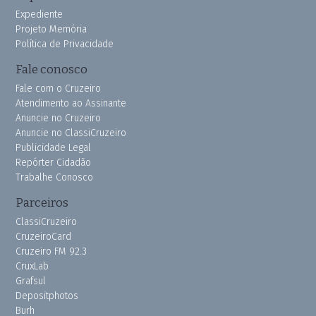
Expediente
Projeto Memória
Política de Privacidade
Fale conosco
Fale com o Cruzeiro
Atendimento ao Assinante
Anuncie no Cruzeiro
Anuncie no ClassiCruzeiro
Publicidade Legal
Repórter Cidadão
Trabalhe Conosco
Parceiros
ClassiCruzeiro
CruzeiroCard
Cruzeiro FM 92.3
CruxLab
Grafsul
Depositphotos
Burh