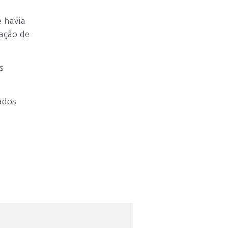
e havia
lação de
s
ados