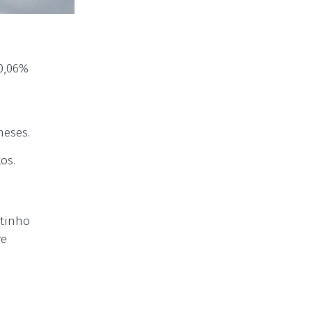
 0,06%
meses.
os.
atinho
ve