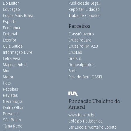
Do Leitor
Publicidade Legal
Educação
Repórter Cidadão
Educa Mais Brasil
Trabalhe Conosco
Esporte
Parceiros
Economia
Editorial
ClassiCruzeiro
Exterior
CruzeiroCard
Guia Saúde
Cruzeiro FM 92.3
Informação Livre
CruxLab
Letra Viva
Grafsul
Magnus Futsal
Depositphotos
Mix
Burh
Motor
Pink do Bem OSSEL
Pets
Receitas
Revistas
Fundação Ubaldino do
Necrologia
Amaral
Outro Olhar
Presença
www.fua.org.br
São Bento
Colégio Politécnico
Tá na Rede
Lar Escola Monteiro Lobato