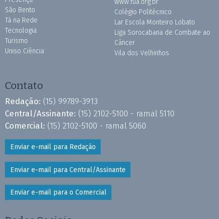
www.fua.org.br
São Bento
Colégio Politécnico
Tá na Rede
Lar Escola Monteiro Lobato
Tecnologia
Liga Sorocabana de Combate ao
Turismo
Câncer
Uniso Ciência
Vila dos Velhinhos
Contato
Redação:
(15) 99789-3913
Central/Assinante:
(15) 2102-5100 - ramal 5110
Comercial:
(15) 2102-5100 - ramal 5060
Enviar e-mail para Redação
Enviar e-mail para Central/Assinante
Enviar e-mail para o Comercial