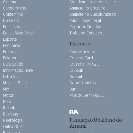
Cinema
Atendimento ao Assinante
Condomínios
Anuncie no Cruzeiro
Cruzeirinho
Anuncie no ClassiCruzeiro
Do Leitor
Publicidade Legal
Educação
Repórter Cidadão
Educa Mais Brasil
Trabalhe Conosco
Esporte
Parceiros
Economia
Editorial
ClassiCruzeiro
Exterior
CruzeiroCard
Guia Saúde
Cruzeiro FM 92.3
Informação Livre
CruxLab
Letra Viva
Grafsul
Magnus Futsal
Depositphotos
Mix
Burh
Motor
Pink do Bem OSSEL
Pets
Receitas
Revistas
Fundação Ubaldino do
Necrologia
Amaral
Outro Olhar
Presença