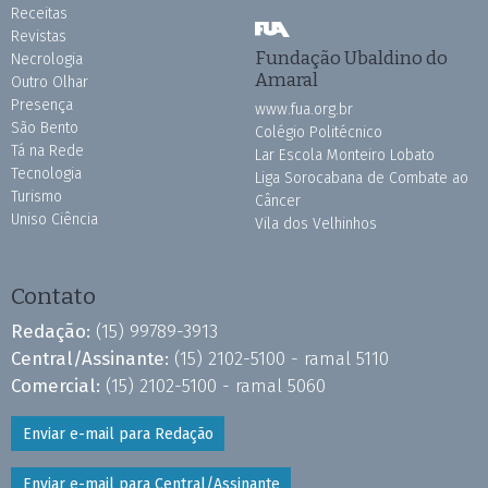
Receitas
Revistas
Fundação Ubaldino do
Necrologia
Amaral
Outro Olhar
Presença
www.fua.org.br
São Bento
Colégio Politécnico
Tá na Rede
Lar Escola Monteiro Lobato
Tecnologia
Liga Sorocabana de Combate ao
Turismo
Câncer
Uniso Ciência
Vila dos Velhinhos
Contato
Redação:
(15) 99789-3913
Central/Assinante:
(15) 2102-5100 - ramal 5110
Comercial:
(15) 2102-5100 - ramal 5060
Enviar e-mail para Redação
Enviar e-mail para Central/Assinante