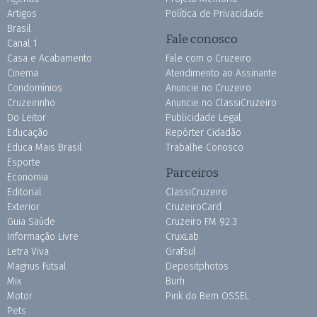
Artigos
Política de Privacidade
Brasil
Fale conosco
Canal 1
Casa e Acabamento
Fale com o Cruzeiro
Cinema
Atendimento ao Assinante
Condomínios
Anuncie no Cruzeiro
Cruzeirinho
Anuncie no ClassiCruzeiro
Do Leitor
Publicidade Legal
Educação
Repórter Cidadão
Educa Mais Brasil
Trabalhe Conosco
Esporte
Parceiros
Economia
Editorial
ClassiCruzeiro
Exterior
CruzeiroCard
Guia Saúde
Cruzeiro FM 92.3
Informação Livre
CruxLab
Letra Viva
Grafsul
Magnus Futsal
Depositphotos
Mix
Burh
Motor
Pink do Bem OSSEL
Pets