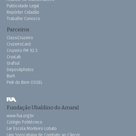
Publicidade Legal
Repórter Cidadão
Trabalhe Conosco
Parceiros
ClassiCruzeiro
CruzeiroCard
Cruzeiro FM 92.3
CruxLab
Grafsul
Depositphotos
Burh
Pink do Bem OSSEL
Fundação Ubaldino do Amaral
www.fua.org.br
Colégio Politécnico
Lar Escola Monteiro Lobato
Liga Sorocabana de Combate ao Câncer