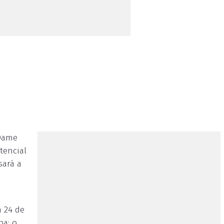
eDame
tencial
sará a
m 24 de
ba: o