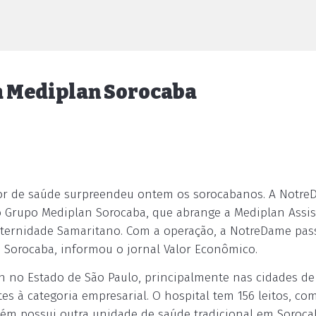
 Mediplan Sorocaba
or de saúde surpreendeu ontem os sorocabanos. A Notr
 Grupo Mediplan Sorocaba, que abrange a Mediplan Assis
aternidade Samaritano. Com a operação, a NotreDame pas
 Sorocaba, informou o jornal Valor Econômico.
n no Estado de São Paulo, principalmente nas cidades de
s à categoria empresarial. O hospital tem 156 leitos, co
ém possui outra unidade de saúde tradicional em Soroca