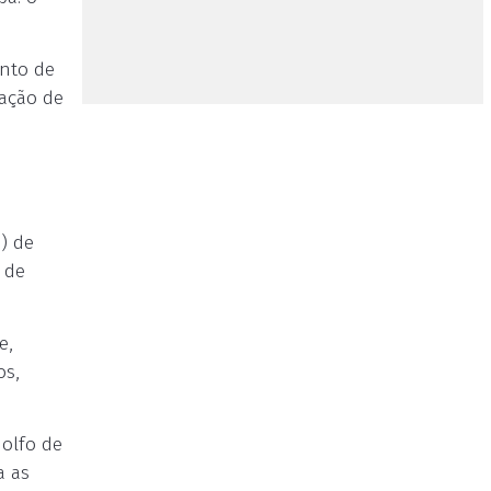
ento de
iação de
s) de
 de
e,
os,
olfo de
a as