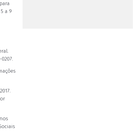
 para
5 a 9
ral.
-0207.
rmações
2017.
por
enos
Sociais