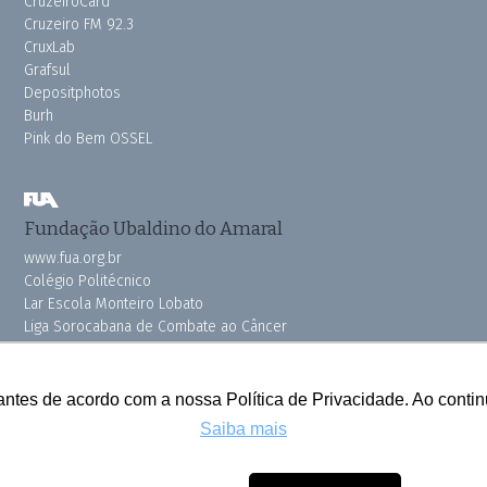
CruzeiroCard
Cruzeiro FM 92.3
CruxLab
Grafsul
Depositphotos
Burh
Pink do Bem OSSEL
Fundação Ubaldino do Amaral
www.fua.org.br
Colégio Politécnico
Lar Escola Monteiro Lobato
Liga Sorocabana de Combate ao Câncer
Vila dos Velhinhos
antes de acordo com a nossa Política de Privacidade. Ao cont
Saiba mais
Todos os direitos reservados © 2025 Cruzeiro do Sul