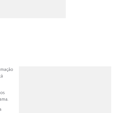
ormação
tá
 os
rama.
a