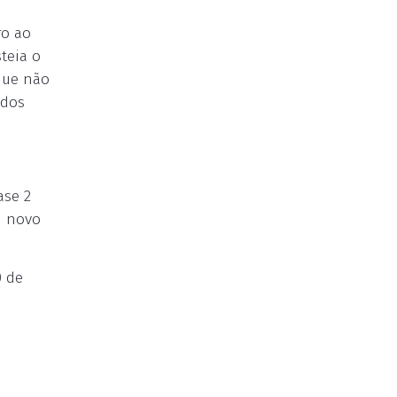
ro ao
teia o
que não
ados
ase 2
m novo
0 de