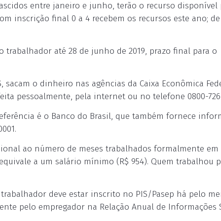
scidos entre janeiro e junho, terão o recurso disponível
m inscrição final 0 a 4 recebem os recursos este ano; de 
o trabalhador até 28 de junho de 2019, prazo final para o
S, sacam o dinheiro nas agências da Caixa Econômica Fede
feita pessoalmente, pela internet ou no telefone 0800-726
 referência é o Banco do Brasil, que também fornece info
0001.
rcional ao número de meses trabalhados formalmente em 
equivale a um salário mínimo (R$ 954). Quem trabalhou 
o trabalhador deve estar inscrito no PIS/Pasep há pelo m
mente pelo empregador na Relação Anual de Informações 